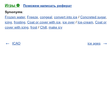
Игры ⚽
Поможем написать реферат
Synonyms
:
Frozen water
,
Freeze
,
congeal
,
convert into ice
/
Concreted sugar
,
icing
,
frosting
,
Coat or cover with ice
,
ice over
/
Ice-cream
,
Coat or
cover with icing
,
frost
/
Chill
,
make icy
ICAO
ice ages