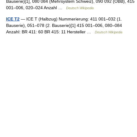
Bauserie)[1], 080 084 (Mehrsystem Schweiz), 090 092 (ÖBB), 415
001–006, 020–024 Anzahl …
Deutsch Wikipedia
ICE T2
— ICE T (Halbzug) Nummerierung: 411 001–032 (1.
Bauserie), 051–078 (2. Bauserie)[1] 415 001–006, 080–084
Anzahl: BR 411: 60 BR 415: 11 Hersteller …
Deutsch Wikipedia