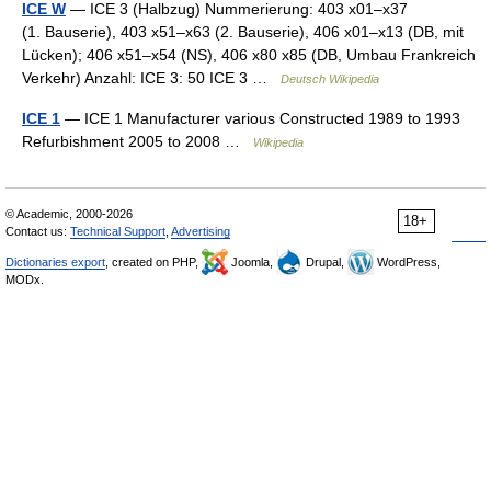
ICE W
— ICE 3 (Halbzug) Nummerierung: 403 x01–x37
(1. Bauserie), 403 x51–x63 (2. Bauserie), 406 x01–x13 (DB, mit
Lücken); 406 x51–x54 (NS), 406 x80 x85 (DB, Umbau Frankreich
Verkehr) Anzahl: ICE 3: 50 ICE 3 …
Deutsch Wikipedia
ICE 1
— ICE 1 Manufacturer various Constructed 1989 to 1993
Refurbishment 2005 to 2008 …
Wikipedia
© Academic, 2000-2026
18+
Contact us:
Technical Support
,
Advertising
Dictionaries export
, created on PHP,
Joomla,
Drupal,
WordPress,
MODx.