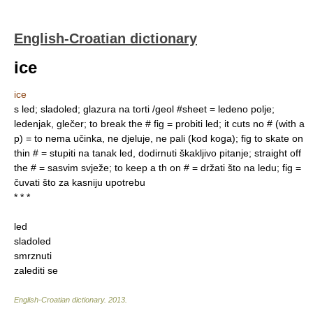
English-Croatian dictionary
ice
ice
s led; sladoled; glazura na torti /geol #sheet = ledeno polje;
ledenjak, glečer; to break the # fig = probiti led; it cuts no # (with a
p) = to nema učinka, ne djeluje, ne pali (kod koga); fig to skate on
thin # = stupiti na tanak led, dodirnuti škakljivo pitanje; straight off
the # = sasvim svježe; to keep a th on # = držati što na ledu; fig =
čuvati što za kasniju upotrebu
* * *
led
sladoled
smrznuti
zalediti se
English-Croatian dictionary
.
2013
.